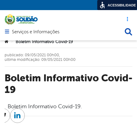
ACESSIBILIDADE
Acesso ráp
Busca
Serviços e Informações
Abrir menu principal de navegação
Você está aqui:
Boletim Informativo Covid-19
>
publicado: 09/05/2021 00h00,
última modificação: 09/05/2021 00h00
Boletim Informativo Covid-
19
Boletim Informativo Covid-19.
cebook
Twitter
Linkedin