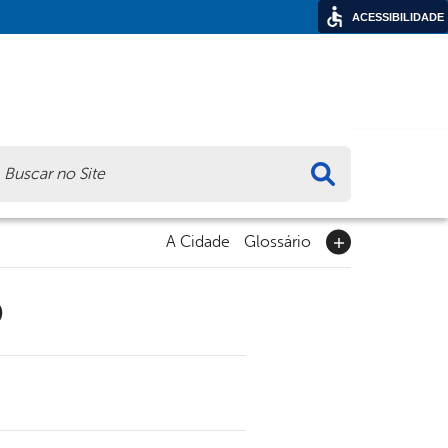
ACESSIBILIDADE
ca
A Cidade
Glossário
9