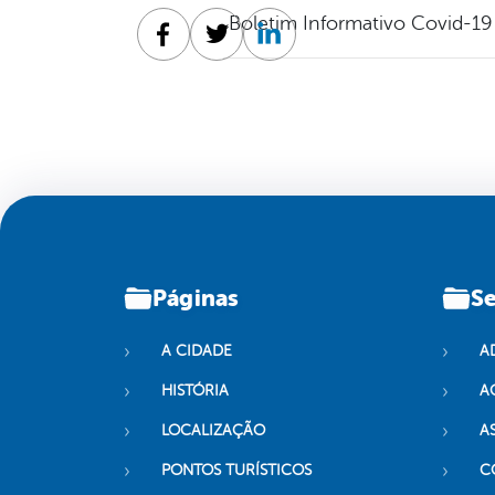
Boletim Informativo Covid-19
Facebook
Twitter
Linkedin
Páginas
Se
A CIDADE
A
HISTÓRIA
A
LOCALIZAÇÃO
A
PONTOS TURÍSTICOS
C