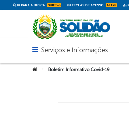
IR PARA A BUSCA
SHIFT+5
TECLAS DE ACESSO
ALT+P
M
Serviços e Informações
Abrir menu principal de navegação
Você está aqui:
>
Boletim Informativo Covid-19