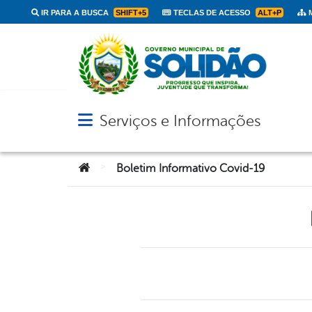
IR PARA A BUSCA
SHIFT+5
TECLAS DE ACESSO
ALT+P
M
Serviços e Informações
Abrir menu principal de navegação
Você está aqui:
>
Boletim Informativo Covid-19