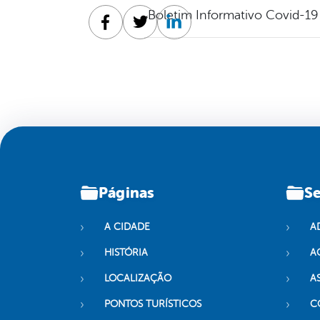
Boletim Informativo Covid-19
Facebook
Twitter
Linkedin
Páginas
Se
A CIDADE
A
HISTÓRIA
A
LOCALIZAÇÃO
A
PONTOS TURÍSTICOS
C