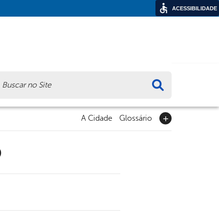
ACESSIBILIDADE
ca
A Cidade
Glossário
9