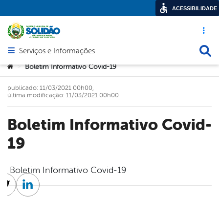
ACESSIBILIDADE
Acesso ráp
Busca
Serviços e Informações
Abrir menu principal de navegação
Você está aqui:
Boletim Informativo Covid-19
>
publicado: 11/03/2021 00h00,
última modificação: 11/03/2021 00h00
Boletim Informativo Covid-
19
Boletim Informativo Covid-19
cebook
Twitter
Linkedin