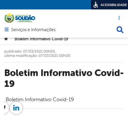
ACESSIBILIDADE
Acesso ráp
Busca
Serviços e Informações
Abrir menu principal de navegação
Você está aqui:
Boletim Informativo Covid-19
>
publicado: 07/03/2021 00h00,
última modificação: 07/03/2021 00h00
Boletim Informativo Covid-
19
Boletim Informativo Covid-19
cebook
Twitter
Linkedin