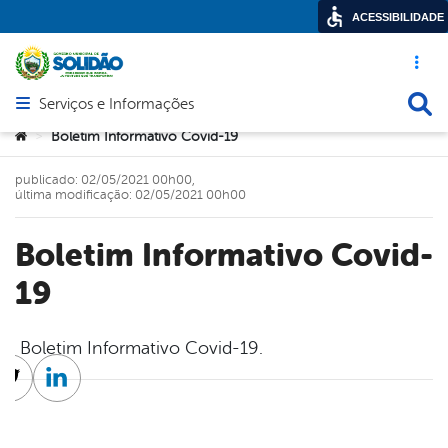
ACESSIBILIDADE
Acesso ráp
Busca
Serviços e Informações
Abrir menu principal de navegação
Você está aqui:
Boletim Informativo Covid-19
>
publicado: 02/05/2021 00h00,
última modificação: 02/05/2021 00h00
Boletim Informativo Covid-
19
Boletim Informativo Covid-19.
cebook
Twitter
Linkedin