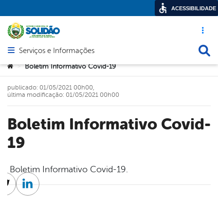
ACESSIBILIDADE
Acesso ráp
Busca
Serviços e Informações
Abrir menu principal de navegação
Você está aqui:
Boletim Informativo Covid-19
>
publicado: 01/05/2021 00h00,
última modificação: 01/05/2021 00h00
Boletim Informativo Covid-
19
Boletim Informativo Covid-19.
cebook
Twitter
Linkedin