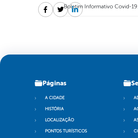
Boletim Informativo Covid-19
Facebook
Twitter
Linkedin
Páginas
Se
A CIDADE
A
HISTÓRIA
A
LOCALIZAÇÃO
A
PONTOS TURÍSTICOS
C