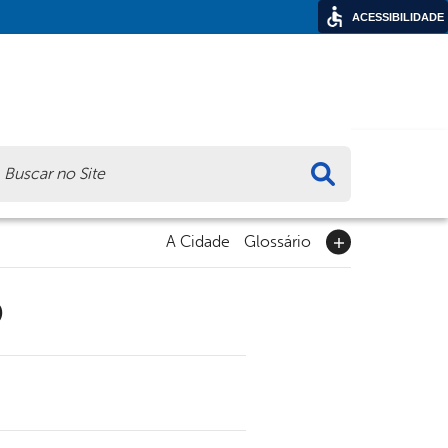
ACESSIBILIDADE
ca
A Cidade
Glossário
9