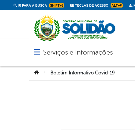
IR PARA A BUSCA
SHIFT+5
TECLAS DE ACESSO
ALT+P
M
Serviços e Informações
Abrir menu principal de navegação
Você está aqui:
>
Boletim Informativo Covid-19