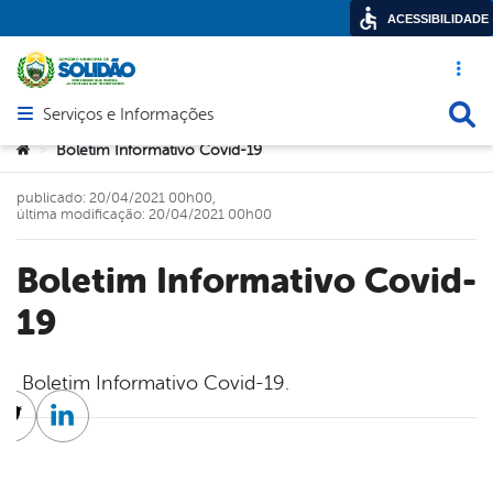
ACESSIBILIDADE
Acesso ráp
Busca
Serviços e Informações
Abrir menu principal de navegação
Você está aqui:
Boletim Informativo Covid-19
>
publicado: 20/04/2021 00h00,
última modificação: 20/04/2021 00h00
Boletim Informativo Covid-
19
Boletim Informativo Covid-19.
cebook
Twitter
Linkedin