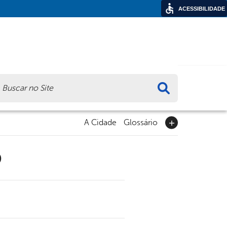
ACESSIBILIDADE
ca
A Cidade
Glossário
9