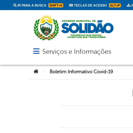
IR PARA A BUSCA
SHIFT+5
TECLAS DE ACESSO
ALT+P
M
Serviços e Informações
Abrir menu principal de navegação
Você está aqui:
>
Boletim Informativo Covid-19