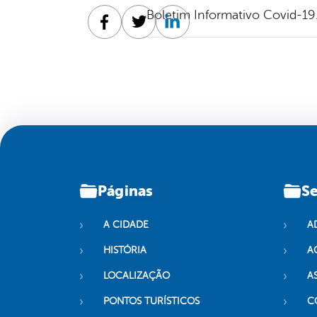
Boletim Informativo Covid-19
Facebook
Twitter
Linkedin
Páginas
Se
A CIDADE
A
HISTÓRIA
A
LOCALIZAÇÃO
A
PONTOS TURÍSTICOS
C