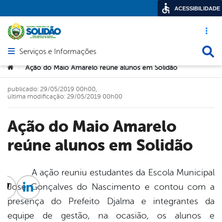
ACESSIBILIDADE
Acesso ráp
Busca
Serviços e Informações
Abrir menu principal de navegação
Você está aqui:
Ação do Maio Amarelo reúne alunos em Solidão
>
publicado: 29/05/2019 00h00,
última modificação: 29/05/2019 00h00
Ação do Maio Amarelo
reúne alunos em Solidão
A ação reuniu estudantes da Escola Municipal
José Gonçalves do Nascimento e contou com a
cebook
Twitter
Linkedin
presença do Prefeito Djalma e integrantes da
equipe de gestão, na ocasião, os alunos e