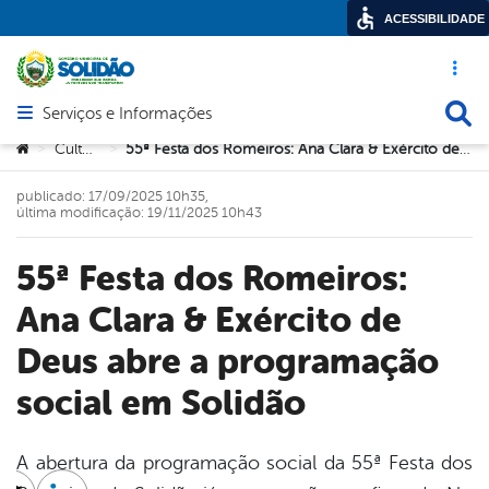
ACESSIBILIDADE
Acesso ráp
Busca
Serviços e Informações
Abrir menu principal de navegação
Você está aqui:
Cultura
55ª Festa dos Romeiros: Ana Clara & Exército de Deus abre a programação social em Solidão
>
>
publicado: 17/09/2025 10h35,
última modificação: 19/11/2025 10h43
55ª Festa dos Romeiros:
Ana Clara & Exército de
Deus abre a programação
social em Solidão
A abertura da programação social da 55ª Festa dos