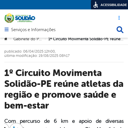
ACESSIBILIDADE
Acesso ráp
Busca
Serviços e Informações
Abrir menu principal de navegação
Você está aqui:
Gabinete do Prefeito
1º Circuito Movimenta Solidão-PE reúne atletas da região e promove saúde e bem-estar
>
>
publicado: 06/04/2025 12h00,
última modificação: 19/08/2025 08h17
1º Circuito Movimenta
Solidão-PE reúne atletas da
região e promove saúde e
bem-estar
Com percurso de 6 km e apoio de diversas